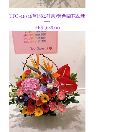
TFO-119 16菖(8X2孖菖)黃色蘭花盆栽
Price
HK$1,688.00