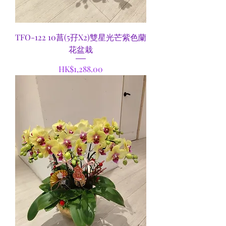
TFO-122 10菖(5孖X2)雙星光芒紫色蘭
花盆栽
Price
HK$1,288.00