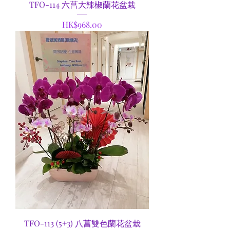
TFO-114 六菖大辣椒蘭花盆栽
Price
HK$968.00
TFO-113 (5+3) 八菖雙色蘭花盆栽