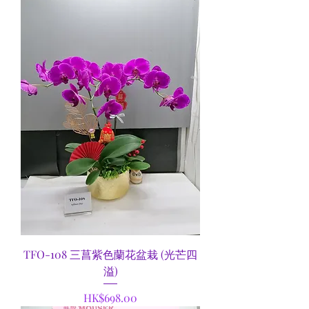
TFO-108 三菖紫色蘭花盆栽 (光芒四
溢)
Price
HK$698.00