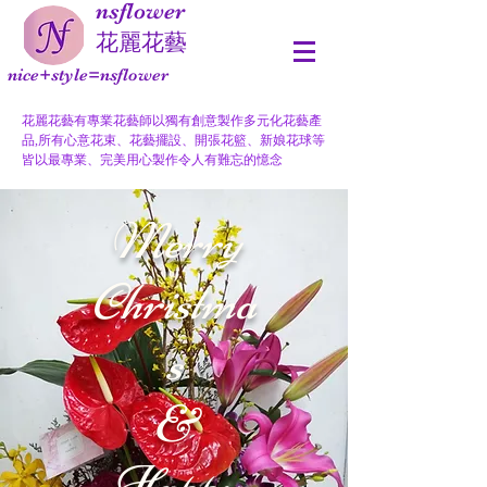
nsflower
​花麗花藝
nice+style=nsflower
花麗花藝有專業花藝師以獨有創意製作多元化花藝產
品,所有心意花束、花藝擺設、開張花籃、新娘花球等
皆以最專業、完美用心製作令人有難忘的憶念
Merry
Christma
s
&
Happy