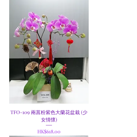
TFO-109 兩菖粉紫色大蘭花盆栽 (少
女情懷)
Price
HK$618.00