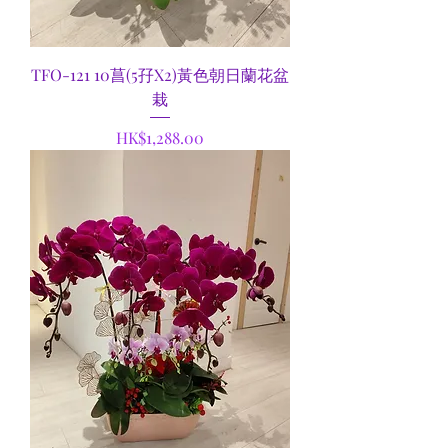
TFO-121 10菖(5孖X2)黃色朝日蘭花盆
栽
Price
HK$1,288.00