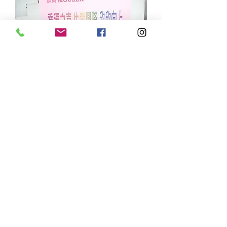
TFO-110 五菖大辣椒蘭花盆栽(大紅
大紫)
Price
HK$818.00