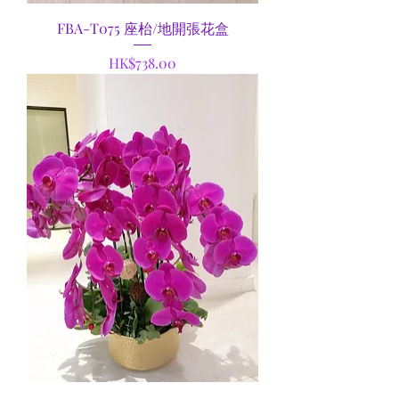
FBA-T075 座枱/地開張花盒
Price
HK$738.00