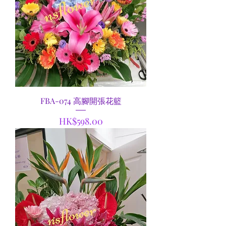
FBA-074 高腳開張花籃
Price
HK$598.00