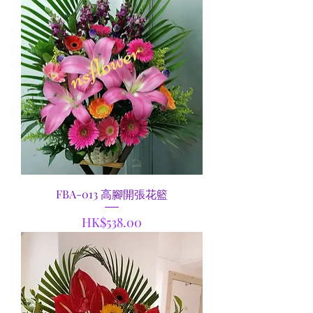
FBA-013 高腳開張花籃
Price
HK$538.00