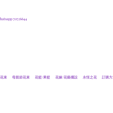
hatsapp 70726644
花束
母親節花束
花籃/果籃
花嫁/花藝擺設
永恆之花
訂購方