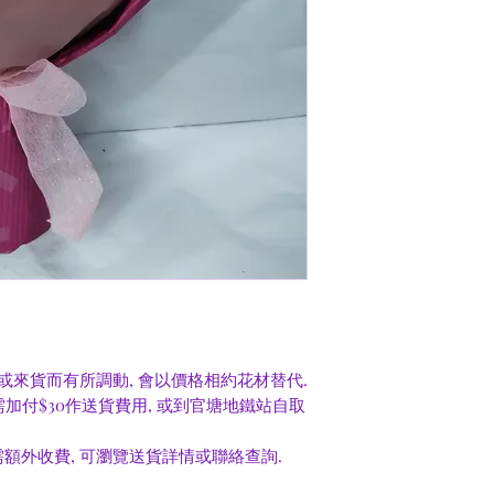
或來貨而有所調動, 會以價格相約花材替代.
0需加付$30作送貨費用, 或到官塘地鐵站自取
額外收費, 可瀏覽送貨詳情或聯絡查詢.