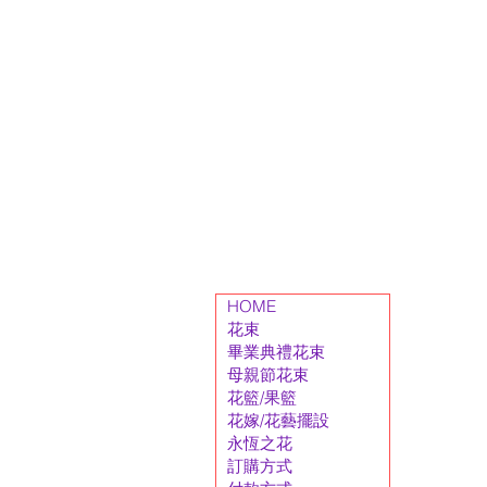
HOME
花束
畢業典禮花束
母親節花束
花籃/果籃
花嫁/花藝擺設
永恆之花
訂購方式