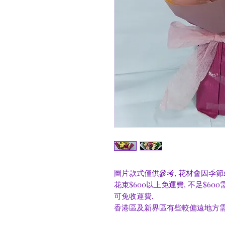
圖片款式僅供參考, 花材會因季節
花束$600以上免運費, 不足$60
可免收運費.
香港區及新界區有些較偏遠地方需