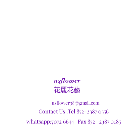
nsflower
​花麗花藝
nsflower38@gmail.com
Contact Us :Tel 852-2387 0556
whatsapp:7072 6644 Fax 852 -2387 0185