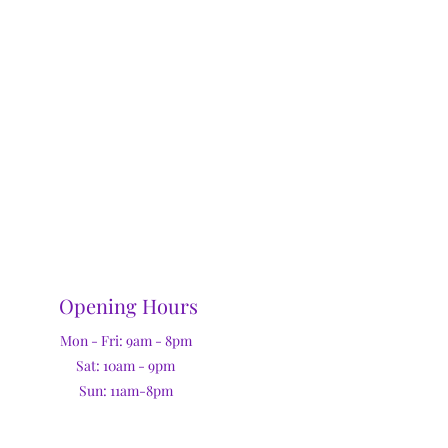
Opening Hours
Mon - Fri: 9am - 8pm
Sat: 10am - 9pm
Sun: 11am-8pm