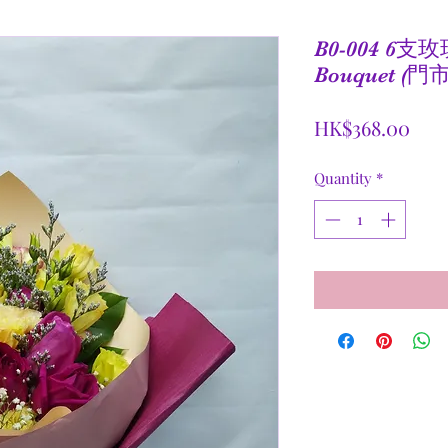
B0-004 6支
Bouquet (
Pric
HK$368.00
Quantity
*