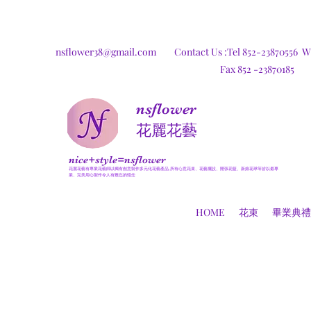
nsflower38@gmail.com
Contact Us :Tel 852-23870556
W
Fax 852 -23870185
nsflower
​花麗花藝
nice+style=nsflower
花麗花藝有專業花藝師以獨有創意製作多元化花藝產品,所有心意花束、花藝擺設、開張花籃、新娘花球等皆以最專
業、完美用心製作令人有難忘的憶念
HOME
花束
畢業典禮