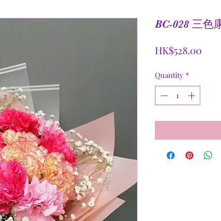
BC-028 
Pric
HK$528.00
Quantity
*