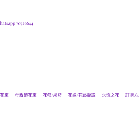
hatsapp 70726644
花束
母親節花束
花籃/果籃
花嫁/花藝擺設
永恆之花
訂購方