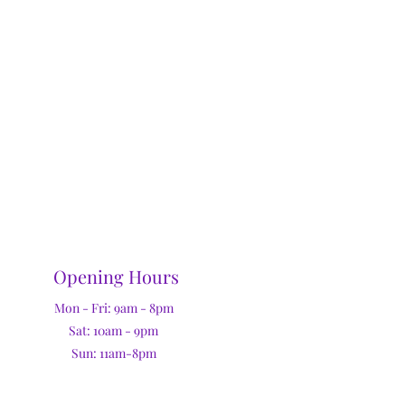
Opening Hours
Mon - Fri: 9am - 8pm
Sat: 10am - 9pm
Sun: 11am-8pm