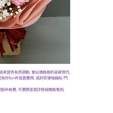
或來貨而有所調動, 會以價格相約花材替代.
0需加付$30作送貨費用, 或到官塘地鐵站/門
額外收費, 可瀏覽送貨詳情或聯絡查詢.