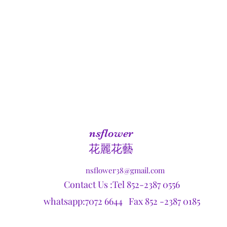
nsflower
​花麗花藝
nsflower38@gmail.com
Contact Us :Tel 852-2387 0556
whatsapp:7072 6644 Fax 852 -2387 0185