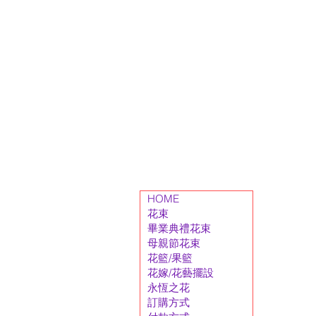
HOME
花束
畢業典禮花束
母親節花束
花籃/果籃
花嫁/花藝擺設
永恆之花
訂購方式