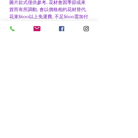
圖片款式僅供參考, 花材會因季節或來
貨而有所調動, 會以價格相約花材替代.
花束$600以上免運費, 不足$600需加付
$30作送貨費用, 到官塘地鐵站/門市自
取可免收運費.
香港區及新界區有些較偏遠地方需額外
收費, 可瀏覽送貨詳情或聯絡查詢.
nsflower
​花麗花藝
nsflower38@gmail.com
Contact Us :Tel
852-2387 0556
whatsapp:
7072 6644
Fax
852 -2387 0185
​Rm C3 3/F., World Interests Building, 8 Tsun Yip Lane,
Kwun Tong
​官塘駿業里8 號世貿大樓3樓C3室
Opening Hours
Mon - Fri: 9am - 8pm