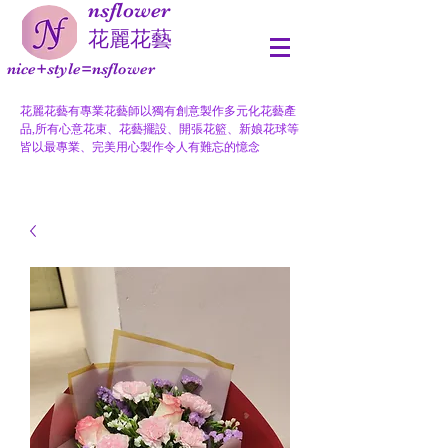
nsflower
​花麗花藝
nice+style=nsflower
花麗花藝有專業花藝師以獨有創意製作多元化花藝產
品,所有心意花束、花藝擺設、開張花籃、新娘花球等
皆以最專業、完美用心製作令人有難忘的憶念