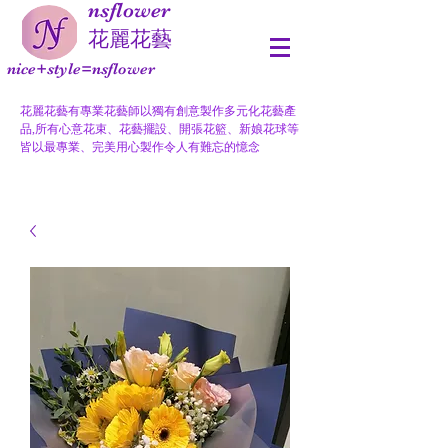
nsflower
​花麗花藝
nice+style=nsflower
花麗花藝有專業花藝師以獨有創意製作多元化花藝產
品,所有心意花束、花藝擺設、開張花籃、新娘花球等
皆以最專業、完美用心製作令人有難忘的憶念