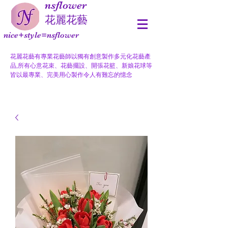
nsflower
​花麗花藝
nice+style=nsflower
花麗花藝有專業花藝師以獨有創意製作多元化花藝產
品,所有心意花束、花藝擺設、開張花籃、新娘花球等
皆以最專業、完美用心製作令人有難忘的憶念