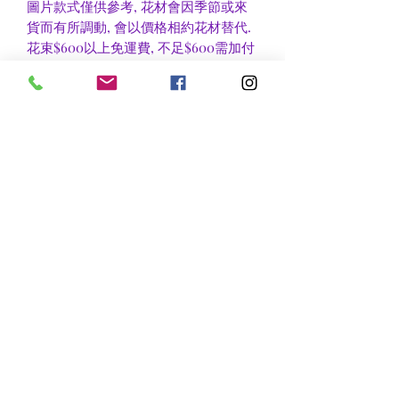
圖片款式僅供參考, 花材會因季節或來
貨而有所調動, 會以價格相約花材替代.
花束$600以上免運費, 不足$600需加付
$30作送貨費用, 到官塘地鐵站/門市自
取可免收運費.
香港區及新界區有些較偏遠地方需額外
收費, 可瀏覽送貨詳情或聯絡查詢.
nsflower
​花麗花藝
nsflower38@gmail.com
Contact Us :Tel
852-2387 0556
whatsapp:
7072 6644
Fax
852 -2387 0185
​Rm C3 3/F., World Interests Building, 8 Tsun Yip Lane,
Kwun Tong
​官塘駿業里8 號世貿大樓3樓C3室
Opening Hours
Mon - Fri: 9am - 8pm