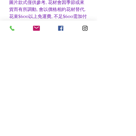
圖片款式僅供參考, 花材會因季節或來
貨而有所調動, 會以價格相約花材替代.
花束$600以上免運費, 不足$600需加付
$30作送貨費用, 到官塘地鐵站/門市自
取可免收運費.
香港區及新界區有些較偏遠地方需額外
收費, 可瀏覽送貨詳情或聯絡查詢.
nsflower
​花麗花藝
nsflower38@gmail.com
Contact Us :Tel
852-2387 0556
whatsapp:
7072 6644
Fax
852 -2387 0185
​Rm C3 3/F., World Interests Building, 8 Tsun Yip Lane,
Kwun Tong
​官塘駿業里8 號世貿大樓3樓C3室
Opening Hours
Mon - Fri: 9am - 8pm