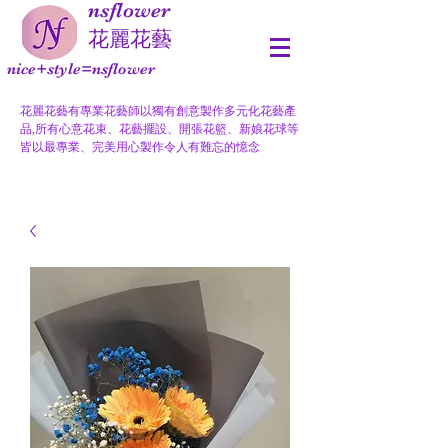
nsflower
​花麗花藝
nice+style=nsflower
花麗花藝有專業花藝師以獨有創意製作多元化花藝產
品,所有心意花束、花藝擺設、開張花籃、新娘花球等
皆以最專業、完美用心製作令人有難忘的憶念