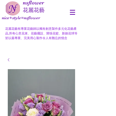
nsflower
​花麗花藝
nice+style=nsflower
花麗花藝有專業花藝師以獨有創意製作多元化花藝產
品,所有心意花束、花藝擺設、開張花籃、新娘花球等
皆以最專業、完美用心製作令人有難忘的憶念