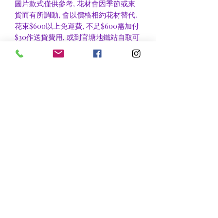
圖片款式僅供參考, 花材會因季節或來
貨而有所調動, 會以價格相約花材替代.
花束$600以上免運費, 不足$600需加付
$30作送貨費用, 或到官塘地鐵站自取可
免收運費.
香港區及新界區有些較偏遠地方需額外
收費, 可瀏覽送貨詳情或聯絡查詢.
nsflower
​花麗花藝
nsflower38@gmail.com
Contact Us :Tel
852-2387 0556
whatsapp:
7072 6644
Fax
852 -2387 0185
​Rm C3 3/F., World Interests Building, 8 Tsun Yip Lane,
Kwun Tong
​官塘駿業里8 號世貿大樓3樓C3室
Opening Hours