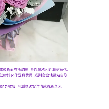
或來貨而有所調動, 會以價格相約花材替代.
0需加付$30作送貨費用, 或到官塘地鐵站自取
額外收費, 可瀏覽送貨詳情或聯絡查詢.