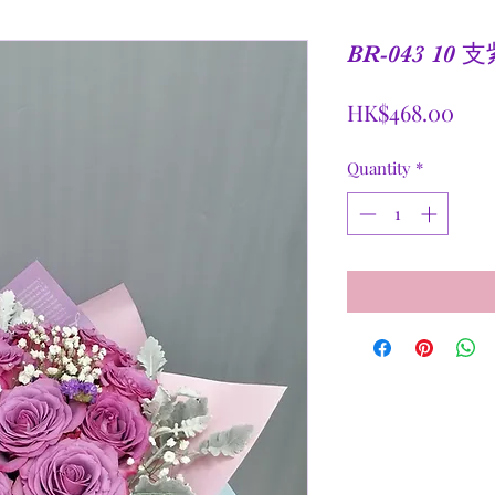
BR-043 1
Pric
HK$468.00
Quantity
*