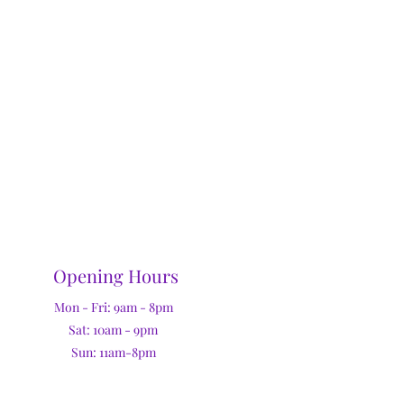
Opening Hours
Mon - Fri: 9am - 8pm
Sat: 10am - 9pm
Sun: 11am-8pm