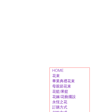
HOME
花束
畢業典禮花束
母親節花束
花籃/果籃
花嫁/花藝擺設
永恆之花
訂購方式