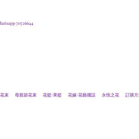
hatsapp 70726644
花束
母親節花束
花籃/果籃
花嫁/花藝擺設
永恆之花
訂購方