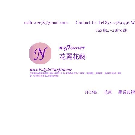
nsflower38@gmail.com
Contact Us :Tel 852-23870556
W
Fax 852 -23870185
nsflower
​花麗花藝
nice+style=nsflower
花麗花藝有專業花藝師以獨有創意製作多元化花藝產品,所有心意花束、花藝擺設、開張花籃、新娘花球等皆以最專
業、完美用心製作令人有難忘的憶念
HOME
花束
畢業典禮