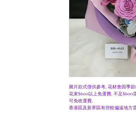
圖片款式僅供參考, 花材會因季節
花束$600以上免運費, 不足$60
可免收運費.
香港區及新界區有些較偏遠地方需