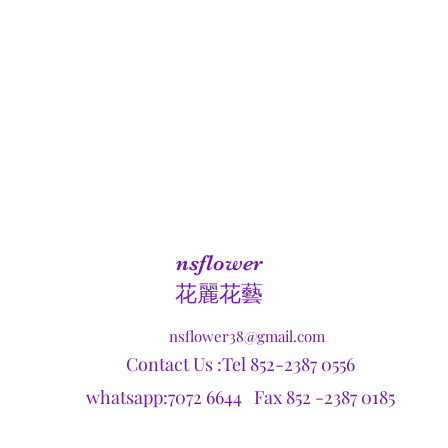
nsflower
​花麗花藝
nsflower38@gmail.com
Contact Us :Tel 852-2387 0556
whatsapp:7072 6644 Fax 852 -2387 0185