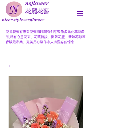
nsflower
​花麗花藝
nice+style=nsflower
花麗花藝有專業花藝師以獨有創意製作多元化花藝產
品,所有心意花束、花藝擺設、開張花籃、新娘花球等
皆以最專業、完美用心製作令人有難忘的憶念