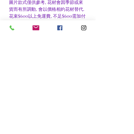
圖片款式僅供參考, 花材會因季節或來
貨而有所調動, 會以價格相約花材替代.
花束$600以上免運費, 不足$600需加付
$30作送貨費用, 到官塘地鐵站/門市自
取可免收運費.
香港區及新界區有些較偏遠地方需額外
收費, 可瀏覽送貨詳情或聯絡查詢.
nsflower
​花麗花藝
nsflower38@gmail.com
Contact Us :Tel
852-2387 0556
whatsapp:
7072 6644
Fax
852 -2387 0185
​Rm C3 3/F., World Interests Building, 8 Tsun Yip Lane,
Kwun Tong
​官塘駿業里8 號世貿大樓3樓C3室
Opening Hours
Mon - Fri: 9am - 8pm