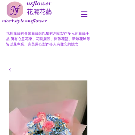
nsflower
​花麗花藝
nice+style=nsflower
花麗花藝有專業花藝師以獨有創意製作多元化花藝產
品,所有心意花束、花藝擺設、開張花籃、新娘花球等
皆以最專業、完美用心製作令人有難忘的憶念