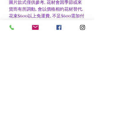
圖片款式僅供參考, 花材會因季節或來
貨而有所調動, 會以價格相約花材替代.
花束$600以上免運費, 不足$600需加付
$30作送貨費用, 到官塘地鐵站/門市自
取可免收運費.
香港區及新界區有些較偏遠地方需額外
收費, 可瀏覽送貨詳情或聯絡查詢.
nsflower
​花麗花藝
nsflower38@gmail.com
Contact Us :Tel
852-2387 0556
whatsapp:
7072 6644
Fax
852 -2387 0185
​Rm C3 3/F., World Interests Building, 8 Tsun Yip Lane,
Kwun Tong
​官塘駿業里8 號世貿大樓3樓C3室
Opening Hours
Mon - Fri: 9am - 8pm