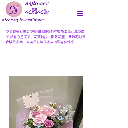
nsflower
​花麗花藝
nice+style=nsflower
花麗花藝有專業花藝師以獨有創意製作多元化花藝產
品,所有心意花束、花藝擺設、開張花籃、新娘花球等
皆以最專業、完美用心製作令人有難忘的憶念