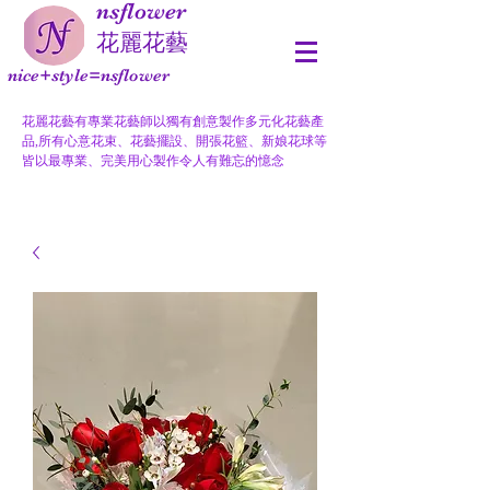
nsflower
​花麗花藝
nice+style=nsflower
花麗花藝有專業花藝師以獨有創意製作多元化花藝產
品,所有心意花束、花藝擺設、開張花籃、新娘花球等
皆以最專業、完美用心製作令人有難忘的憶念