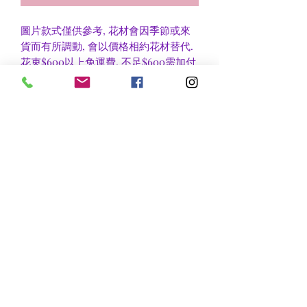
圖片款式僅供參考, 花材會因季節或來
貨而有所調動, 會以價格相約花材替代.
花束$600以上免運費, 不足$600需加付
$30作送貨費用, 到官塘地鐵站/門市自
取可免收運費.
香港區及新界區有些較偏遠地方需額外
收費, 可瀏覽送貨詳情或聯絡查詢.
nsflower
​花麗花藝
nsflower38@gmail.com
Contact Us :Tel
852-2387 0556
whatsapp:
7072 6644
Fax
852 -2387 0185
​Rm C3 3/F., World Interests Building, 8 Tsun Yip Lane,
Kwun Tong
​官塘駿業里8 號世貿大樓3樓C3室