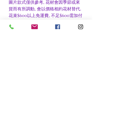
圖片款式僅供參考, 花材會因季節或來
貨而有所調動, 會以價格相約花材替代.
花束$600以上免運費, 不足$600需加付
$30作送貨費用, 到官塘地鐵站/門市自
取可免收運費.
香港區及新界區有些較偏遠地方需額外
收費, 可瀏覽送貨詳情或聯絡查詢.
nsflower
​花麗花藝
nsflower38@gmail.com
Contact Us :Tel
852-2387 0556
whatsapp:
7072 6644
Fax
852 -2387 0185
​Rm C3 3/F., World Interests Building, 8 Tsun Yip Lane,
Kwun Tong
​官塘駿業里8 號世貿大樓3樓C3室
Opening Hours
Mon - Fri: 9am - 8pm