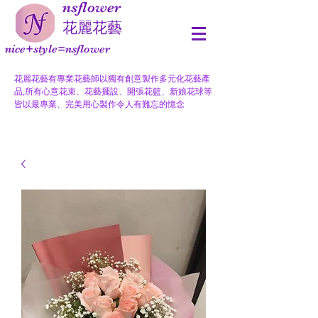
nsflower
​花麗花藝
nice+style=nsflower
花麗花藝有專業花藝師以獨有創意製作多元化花藝產
品,所有心意花束、花藝擺設、開張花籃、新娘花球等
皆以最專業、完美用心製作令人有難忘的憶念