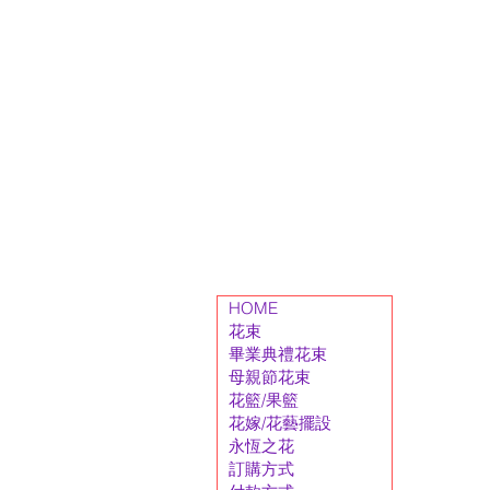
HOME
花束
畢業典禮花束
母親節花束
花籃/果籃
花嫁/花藝擺設
永恆之花
訂購方式