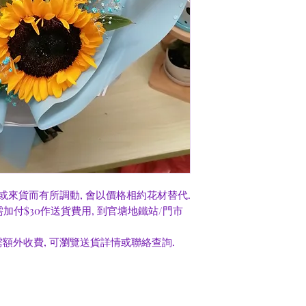
或來貨而有所調動, 會以價格相約花材替代.
0需加付$30作送貨費用, 到官塘地鐵站/門市
額外收費, 可瀏覽送貨詳情或聯絡查詢.