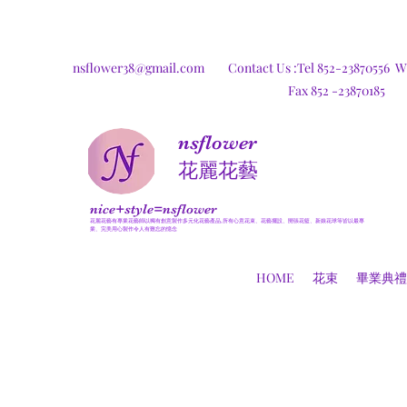
nsflower38@gmail.com
Contact Us :Tel 852-23870556
W
Fax 852 -23870185
nsflower
​花麗花藝
nice+style=nsflower
花麗花藝有專業花藝師以獨有創意製作多元化花藝產品,所有心意花束、花藝擺設、開張花籃、新娘花球等皆以最專
業、完美用心製作令人有難忘的憶念
HOME
花束
畢業典禮