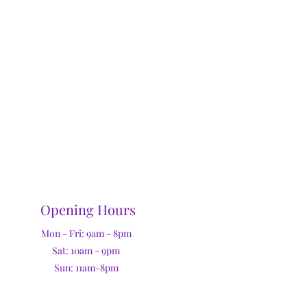
Opening Hours
Mon - Fri: 9am - 8pm
Sat: 10am - 9pm
Sun: 11am-8pm