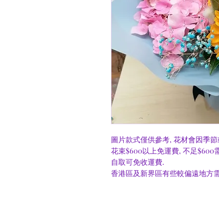
圖片款式僅供參考, 花材會因季節
花束$600以上免運費, 不足$60
自取可免收運費.
香港區及新界區有些較偏遠地方需