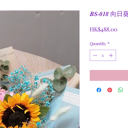
BS-018 
Pric
HK$488.00
Quantity
*