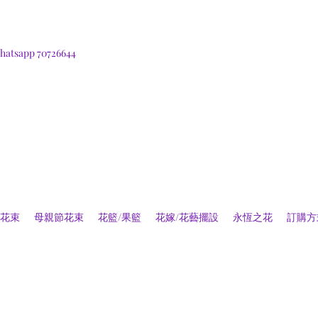
hatsapp 70726644
花束
母親節花束
花籃/果籃
花嫁/花藝擺設
永恆之花
訂購方