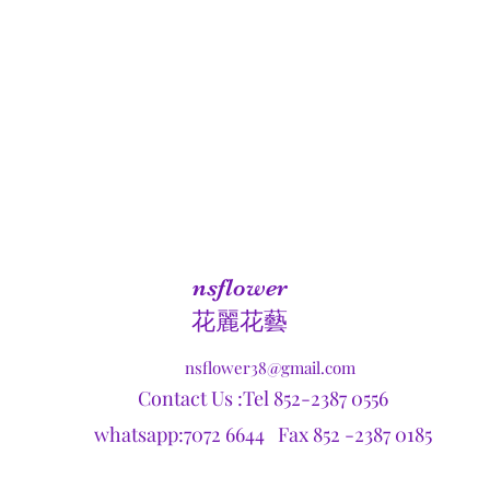
nsflower
​花麗花藝
nsflower38@gmail.com
Contact Us :Tel 852-2387 0556
whatsapp:7072 6644 Fax 852 -2387 0185