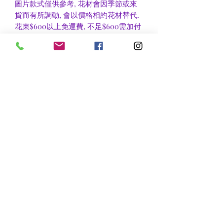
圖片款式僅供參考, 花材會因季節或來
貨而有所調動, 會以價格相約花材替代.
花束$600以上免運費, 不足$600需加付
$30作送貨費用, 或到官塘地鐵站自取可
免收運費.
香港區及新界區有些較偏遠地方需額外
收費, 可瀏覽送貨詳情或聯絡查詢.
nsflower
​花麗花藝
nsflower38@gmail.com
Contact Us :Tel
852-2387 0556
whatsapp:
7072 6644
Fax
852 -2387 0185
​Rm C3 3/F., World Interests Building, 8 Tsun Yip Lane,
Kwun Tong
​官塘駿業里8 號世貿大樓3樓C3室
Opening Hours
Mon - Fri: 9am - 8pm