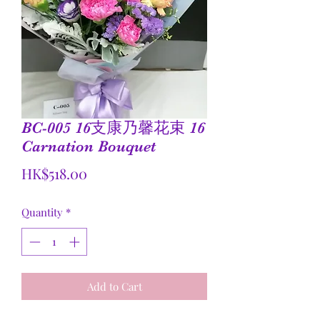
BC-005 16支康乃馨花束 16
Carnation Bouquet
Price
HK$518.00
Quantity
*
Add to Cart