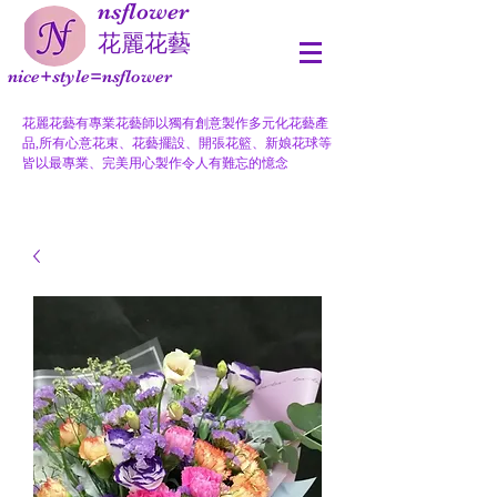
nsflower
​花麗花藝
nice+style=nsflower
花麗花藝有專業花藝師以獨有創意製作多元化花藝產
品,所有心意花束、花藝擺設、開張花籃、新娘花球等
皆以最專業、完美用心製作令人有難忘的憶念