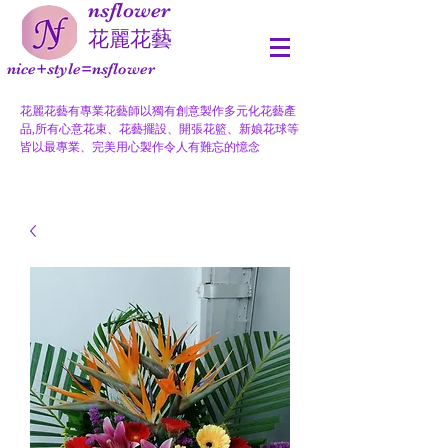
nsflower
​花麗花藝
nice+style=nsflower
花麗花藝有專業花藝師以獨有創意製作多元化花藝產
品,所有心意花束、花藝擺設、開張花籃、新娘花球等
皆以最專業、完美用心製作令人有難忘的憶念