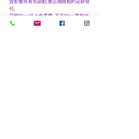
貨影響而有所調動,會以價格相約花材替
代.
花籃$800以上免運費, 不足$800需加付
$60作送貨費用.
香港區及新界區有些較偏遠地方需額外
收運費, 可瀏覽送貨詳情或聯絡查詢.
nsflower
​花麗花藝
nsflower38@gmail.com
Contact Us :Tel
852-2387 0556
whatsapp:
7072 6644
Fax
852 -2387 0185
​Rm C3 3/F., World Interests Building, 8 Tsun Yip Lane,
Kwun Tong
​官塘駿業里8 號世貿大樓3樓C3室
Opening Hours
Mon - Fri: 9am - 8pm
Sat: 10am - 9pm