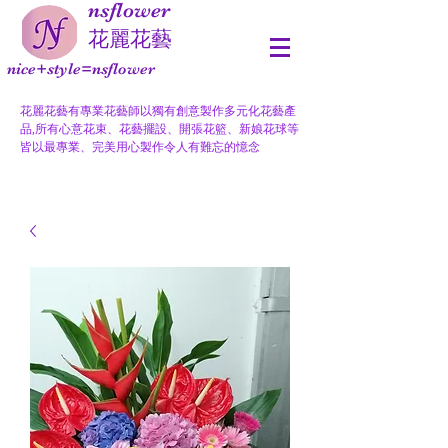
nsflower
​花麗花藝
nice+style=nsflower
花麗花藝有專業花藝師以獨有創意製作多元化花藝產
品,所有心意花束、花藝擺設、開張花籃、新娘花球等
皆以最專業、完美用心製作令人有難忘的憶念