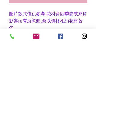
圖片款式僅供參考,花材會因季節或來貨
影響而有所調動,會以價格相約花材替
代.
花籃$800以上免運費, 不足$800需加付
$60作送貨費用
香港區及新界區有些較偏遠地方需額外
收費, 可瀏覽送貨詳情或聯絡查詢
nsflower
​花麗花藝
nsflower38@gmail.com
Contact Us :Tel
852-2387 0556
whatsapp:
7072 6644
Fax
852 -2387 0185
​Rm C3 3/F., World Interests Building, 8 Tsun Yip Lane,
Kwun Tong
​官塘駿業里8 號世貿大樓3樓C3室