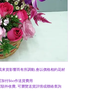
或來貨影響而有所調動,會以價格相約花材
0需加付$60作送貨費用
額外收費, 可瀏覽送貨詳情或聯絡查詢