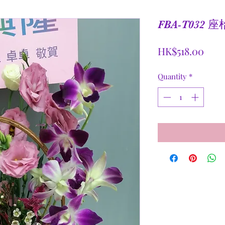
FBA-T032
Pric
HK$518.00
Quantity
*