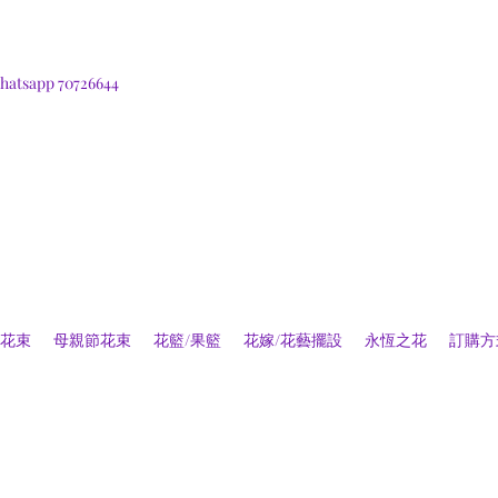
hatsapp 70726644
花束
母親節花束
花籃/果籃
花嫁/花藝擺設
永恆之花
訂購方