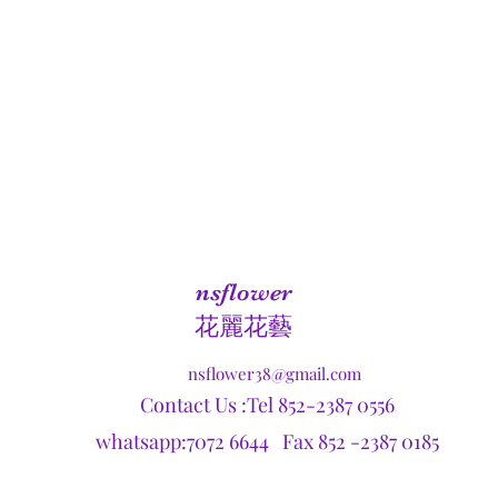
nsflower
​花麗花藝
nsflower38@gmail.com
Contact Us :Tel 852-2387 0556
whatsapp:7072 6644 Fax 852 -2387 0185