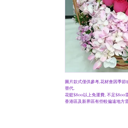
圖片款式僅供參考,花材會因季節
替代.
花籃$800以上免運費, 不足$80
香港區及新界區有些較偏遠地方需