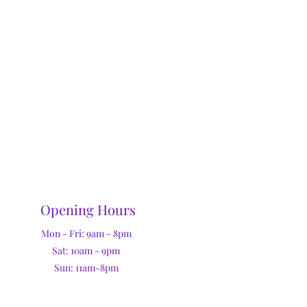
Opening Hours
Mon - Fri: 9am - 8pm
Sat: 10am - 9pm
Sun: 11am-8pm