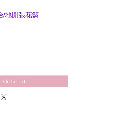
 座枱/地開張花籃
e
Add to Cart