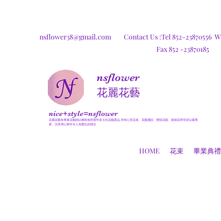
nsflower38@gmail.com
Contact Us :Tel 852-23870556
W
Fax 852 -23870185
nsflower
​花麗花藝
nice+style=nsflower
花麗花藝有專業花藝師以獨有創意製作多元化花藝產品,所有心意花束、花藝擺設、開張花籃、新娘花球等皆以最專
業、完美用心製作令人有難忘的憶念
HOME
花束
畢業典禮