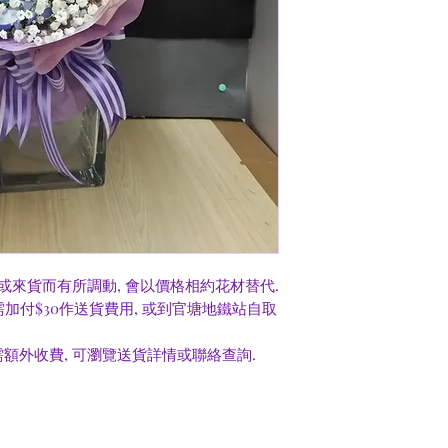
或來貨而有所調動, 會以價格相約花材替代.
0需加付$30作送貨費用, 或到官塘地鐵站自取
額外收費, 可瀏覽送貨詳情或聯絡查詢.