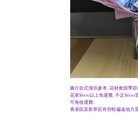
圖片款式僅供參考, 花材會因季節
花束$600以上免運費, 不足$60
可免收運費.
香港區及新界區有些較偏遠地方需