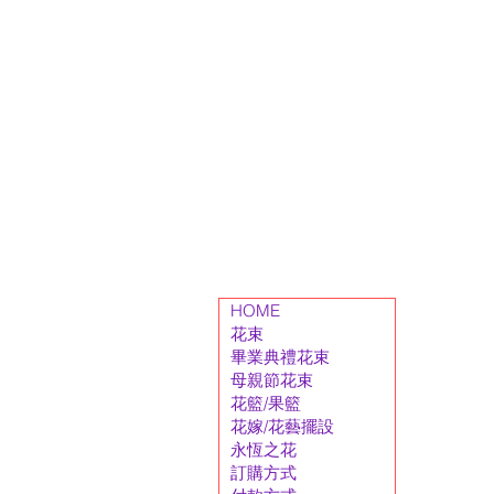
HOME
花束
畢業典禮花束
母親節花束
花籃/果籃
花嫁/花藝擺設
永恆之花
訂購方式