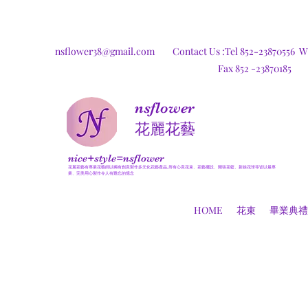
nsflower38@gmail.com
Contact Us :Tel 852-23870556
W
Fax 852 -23870185
nsflower
​花麗花藝
nice+style=nsflower
花麗花藝有專業花藝師以獨有創意製作多元化花藝產品,所有心意花束、花藝擺設、開張花籃、新娘花球等皆以最專
業、完美用心製作令人有難忘的憶念
HOME
花束
畢業典禮