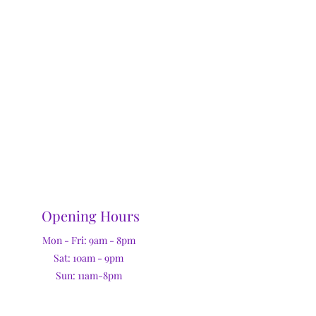
Opening Hours
Mon - Fri: 9am - 8pm
Sat: 10am - 9pm
Sun: 11am-8pm