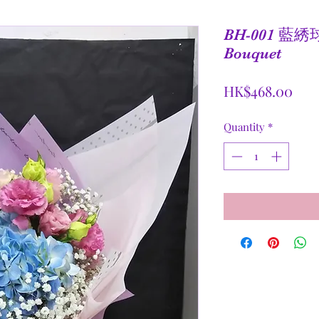
BH-001 藍綉
Bouquet
Pric
HK$468.00
Quantity
*