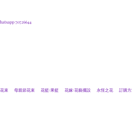
hatsapp 70726644
花束
母親節花束
花籃/果籃
花嫁/花藝擺設
永恆之花
訂購方