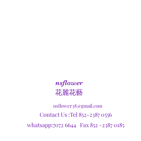
nsflower
​花麗花藝
nsflower38@gmail.com
Contact Us :Tel 852-2387 0556
whatsapp:7072 6644 Fax 852 -2387 0185