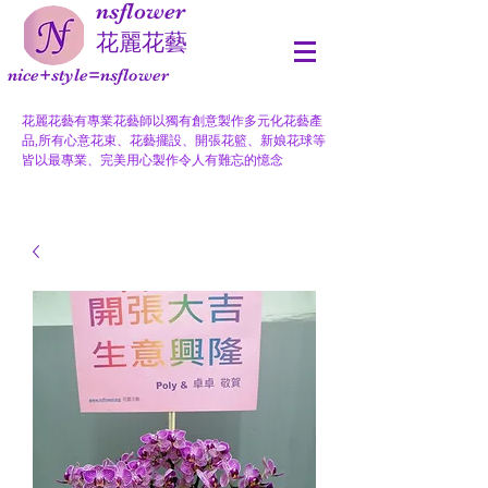
nsflower
​花麗花藝
nice+style=nsflower
花麗花藝有專業花藝師以獨有創意製作多元化花藝產
品,所有心意花束、花藝擺設、開張花籃、新娘花球等
皆以最專業、完美用心製作令人有難忘的憶念