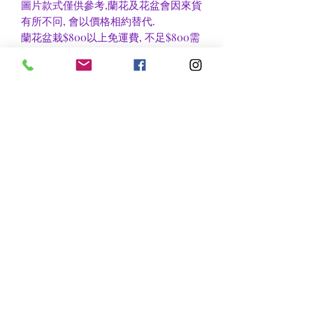
圖片款式僅供參考,蘭花及花盆會因來貨
有所不冋, 會以價格相約替代.
蘭花盆栽$800以上免運費, 不足$800需
付$60作送貨費用或到官塘地鐵站自取
可免收運費.
香港區及新界區有些較偏遠地方需額外
收費, 可瀏覽送貨詳情或聯絡查詢
nsflower
​花麗花藝
nsflower38@gmail.com
Contact Us :Tel
852-2387 0556
whatsapp:
7072 6644
Fax
852 -2387 0185
​Rm C3 3/F., World Interests Building, 8 Tsun Yip Lane,
Kwun Tong
​官塘駿業里8 號世貿大樓3樓C3室
Opening Hours
Mon - Fri: 9am - 8pm