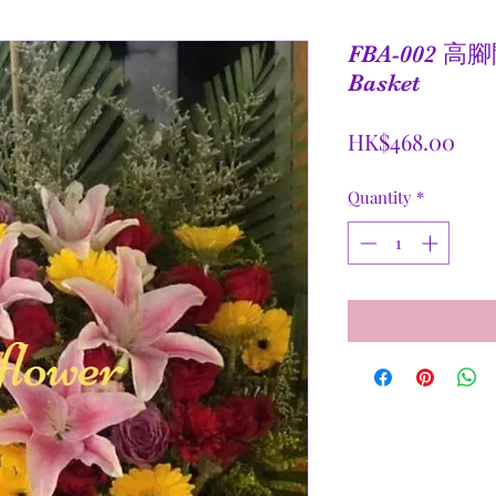
FBA-002 高
Basket
Pric
HK$468.00
Quantity
*