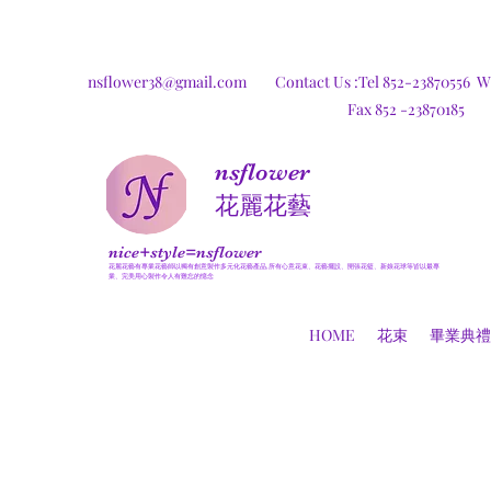
nsflower38@gmail.com
Contact Us :Tel 852-23870556
W
Fax 852 -23870185
nsflower
​花麗花藝
nice+style=nsflower
花麗花藝有專業花藝師以獨有創意製作多元化花藝產品,所有心意花束、花藝擺設、開張花籃、新娘花球等皆以最專
業、完美用心製作令人有難忘的憶念
HOME
花束
畢業典禮