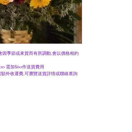
會因季節或來貨而有所調動,會以價格相約
00 需加$60作送貨費用
額外收運費,可瀏覽送貨詳情或聯絡查詢