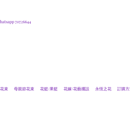
hatsapp 70726644
花束
母親節花束
花籃/果籃
花嫁/花藝擺設
永恆之花
訂購方