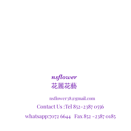
nsflower
​花麗花藝
nsflower38@gmail.com
Contact Us :Tel 852-2387 0556
whatsapp:7072 6644 Fax 852 -2387 0185