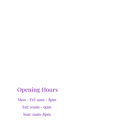
Opening Hours
Mon - Fri: 9am - 8pm
Sat: 10am - 9pm
Sun: 11am-8pm