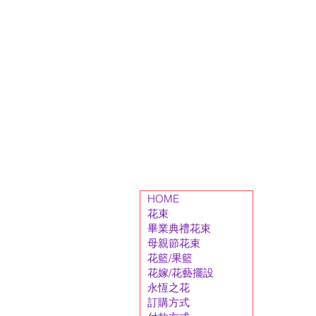
HOME
花束
畢業典禮花束
母親節花束
花籃/果籃
花嫁/花藝擺設
永恆之花
訂購方式